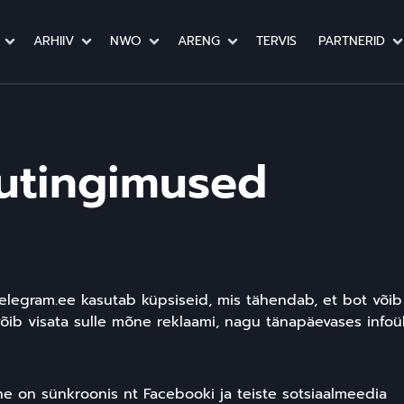
ARHIIV
NWO
ARENG
TERVIS
PARTNERID
utingimused
 Telegram.ee kasutab küpsiseid, mis tähendab, et bot võib
 võib visata sulle mõne reklaami, nagu tänapäevases info
e on sünkroonis nt Facebooki ja teiste sotsiaalmeedia