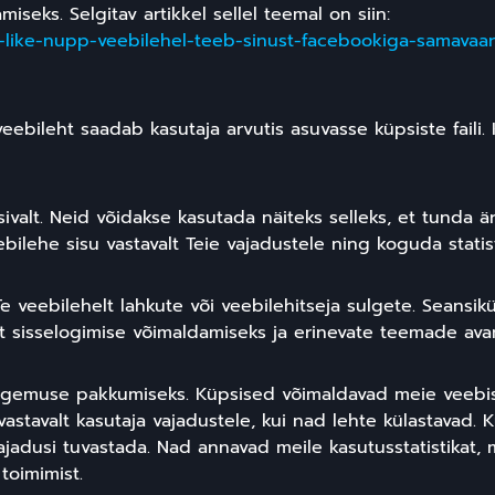
iseks. Selgitav artikkel sellel teemal on siin:
ba-like-nupp-veebilehel-teeb-sinust-facebookiga-samavaa
veebileht saadab kasutaja arvutis asuvasse küpsiste faili.
sivalt. Neid võidakse kasutada näiteks selleks, et tunda är
lehe sisu vastavalt Teie vajadustele ning koguda statisti
e veebilehelt lahkute või veebilehitseja sulgete. Seansik
t sisselogimise võimaldamiseks ja erinevate teemade ava
ogemuse pakkumiseks. Küpsised võimaldavad meie veebis
astavalt kasutaja vajadustele, kui nad lehte külastavad. 
jadusi tuvastada. Nad annavad meile kasutusstatistikat, 
toimimist.