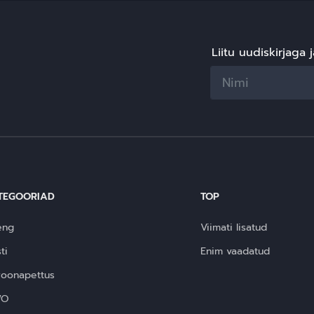
Liitu uudiskirjaga 
TEGOORIAD
TOP
eng
Viimati lisatud
ti
Enim vaadatud
roonapettus
WO