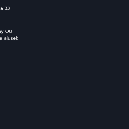
ma 33
day OÜ
a alusel: