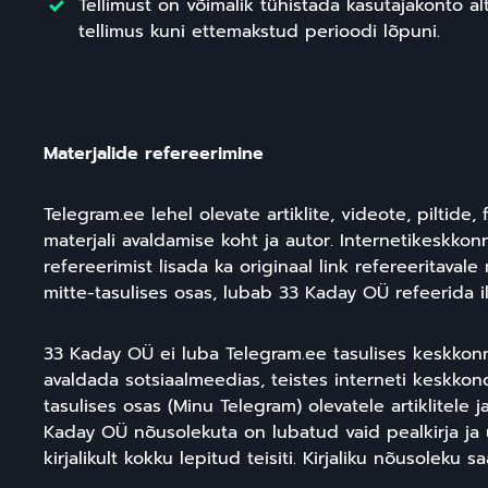
Tellimust on võimalik tühistada kasutajakonto al
tellimus kuni ettemakstud perioodi lõpuni.
Materjalide refereerimine
Telegram.ee lehel olevate artiklite, videote, piltide
materjali avaldamise koht ja autor. Internetikeskkon
refereerimist lisada ka originaal link refereeritavale
mitte-tasulises osas, lubab 33 Kaday OÜ refeerida 
33 Kaday OÜ ei luba Telegram.ee tasulises keskkon
avaldada sotsiaalmeedias, teistes interneti keskkon
tasulises osas (Minu Telegram) olevatele artiklitele
Kaday OÜ nõusolekuta on lubatud vaid pealkirja ja üh
kirjalikult kokku lepitud teisiti. Kirjaliku nõusolek