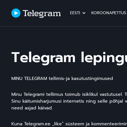
EESTI
KOROONAPETTUS
Telegram leping
MINU TELEGRAM tellimis-ja kasutustingimused
Minu Telegrami tellimus toimub isiklikul vastutusel.
Sinu käitumisharjumusi internetis ning selle põhjal
need asjad käivad.
Kuna Telegram.ee „like“ süsteem ja kommenteerimin