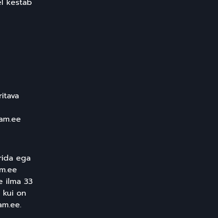
el kestab
ritava
ram.ee
rida ega
am.ee
e ilma 33
 kui on
am.ee.