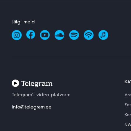
Jälgi meid
KA
Telegram’i video platvorm
Ar
Ees
info@telegram.ee
Ko
N