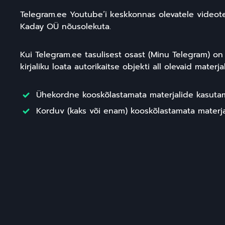
Telegram.ee Youtube’i keskkonnas olevatele videote
Kaday OÜ nõusolekuta.
Kui Telegram.ee tasulisest osast (Minu Telegram) 
kirjaliku loata autorikaitse objekti all olevaid mater
Ühekordne kooskõlastamata materjalide kasutam
Korduv (kaks või enam) kooskõlastamata materja