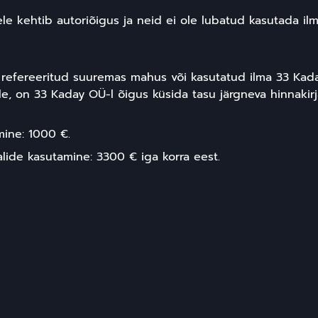
le kehtib autoriõigus ja neid ei ole lubatud kasutada il
on refereeritud suuremas mahus või kasutatud ilma 33 Ka
jale, on 33 Kaday OÜ-l õigus küsida tasu järgneva hinnakirj
ine: 1000 €.
lide kasutamine: 3300 € iga korra eest.