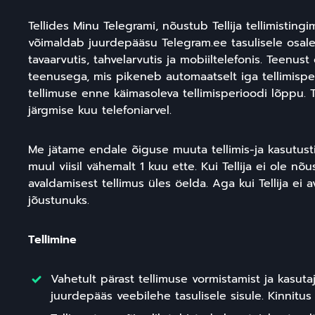
Tellides Minu Telegrami, nõustub Tellija tellimisti
võimaldab juurdepääsu Telegram.ee tasulisele osale, 
tavaarvutis, tahvelarvutis ja mobiiltelefonis. Teen
teenusega, mis pikeneb automaatselt iga tellimisperi
tellimuse enne käimasoleva tellimisperioodi lõppu. T
järgmise kuu telefoniarvel.
Me jätame endale õiguse muuta tellimis-ja kasutusti
muul viisil vähemalt 1 kuu ette. Kui Tellija ei ole 
avaldamisest tellimus üles öelda. Aga kui Tellija e
jõustunuks.
Tellimine
Vahetult pärast tellimuse vormistamist ja kasutaj
juurdepääs veebilehe tasulisele sisule. Kinnitus