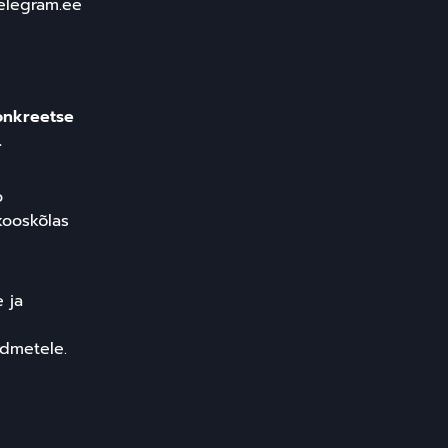
telegram.ee
onkreetse
.
o
kooskõlas
 ja
ndmetele.