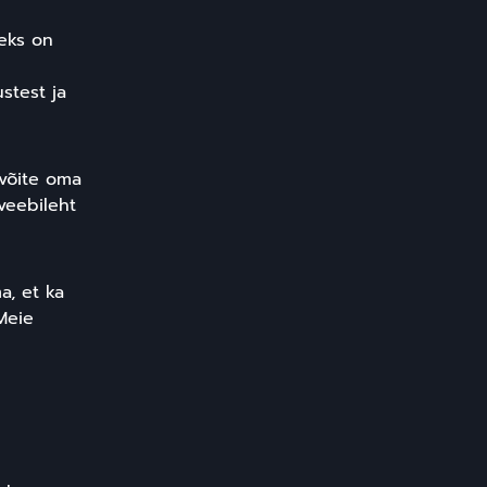
eks on
stest ja
 võite oma
 veebileht
a, et ka
Meie