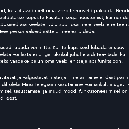
jad, kes aitavad meil oma veebiteenuseid pakkuda. Nend
 eeldatakse küpsiste kasutamisega nõustumist, kui nende
küpsised ära keelate, võib suur osa meie veebilehe teenu
t Teie personaalseid sätteid meeles pidada.
psised lubada või mitte. Kui Te küpsiseid lubada ei soovi,
ata või lasta end igal üksikul juhul eraldi teavitada, kui
seks vaadake palun oma veebilehitseja abi funktsiooni.
vitavat ja valgustavat materjali, me anname endast parim
ndil oleks Minu Telegrami kasutamine võimalikult mugav. 
misel, tasustamisel ja muud moodi funktsioneerimisel on
di eest.