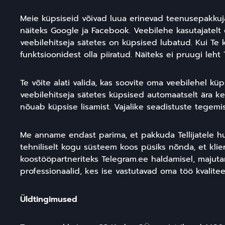
Meie küpsiseid võivad luua erinevad teenusepakku
näiteks Google ja Facebook. Veebilehe kasutajatelt
veebilehitseja sätetes on küpsised lubatud. Kui Te 
funktsioonidest olla piiratud. Näiteks ei pruugi leh
Te võite alati valida, kas soovite oma veebilehel kü
veebilehitseja sätetes küpsised automaatselt ära keel
nõuab küpsise lisamist. Vajalike seadistuste tegemi
Me anname endast parima, et pakkuda Tellijatele hu
tehniliselt kogu süsteem koos püsiks nõnda, et klie
koostööpartneriteks Telegram.ee haldamisel, majuta
professionaalid, kes ise vastutavad oma töö kvalitee
Üldtingimused