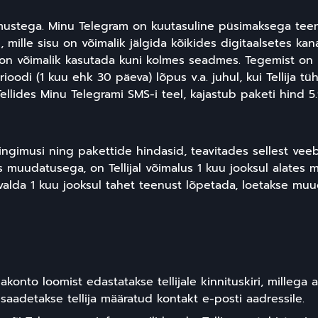
ngimustega. Minu Telegram on kuutasuline püsimaksega tee
mille sisu on võimalik jälgida kõikides digitaalsetes kana
ust on võimalik kasutada kuni kolmes seadmes. Tegemist o
oodi (1 kuu ehk 30 päeva) lõpus v.a. juhul, kui Tellija tü
ellides Minu Telegrami SMS-i teel, kajastub paketi hind 5.
ngimusi ning pakettide hindasid, teavitades sellest veeb
nõus muudatusega, on Tellijal võimalus 1 kuu jooksul alates
i avalda 1 kuu jooksul tahet teenust lõpetada, loetakse m
akonto loomist edastatakse tellijale kinnituskiri, millega 
 saadetakse tellija määratud kontakt e-posti aadressile.