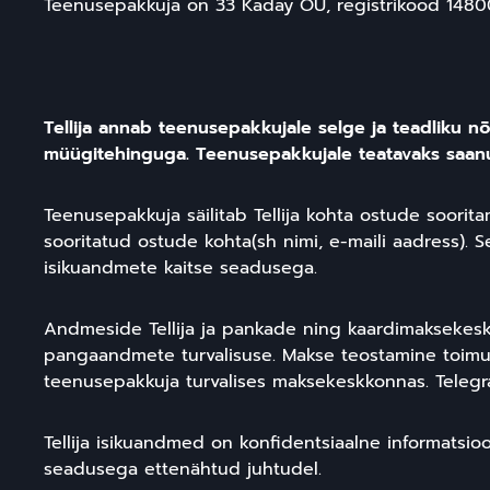
Teenusepakkuja on 33 Kaday OÜ, registrikood 1480078
Tellija annab teenusepakkujale selge ja teadliku 
müügitehinguga. Teenusepakkujale teatavaks saan
Teenusepakkuja säilitab Tellija kohta ostude soorita
sooritatud ostude kohta(sh nimi, e-maili aadress). S
isikuandmete kaitse seadusega.
Andmeside Tellija ja pankade ning kaardimaksekesku
pangaandmete turvalisuse. Makse teostamine toimu
teenusepakkuja turvalises maksekeskkonnas. Telegra
Tellija isikuandmed on konfidentsiaalne informatsioo
seadusega ettenähtud juhtudel.