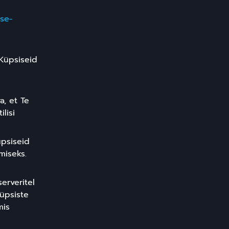
rse-
 Küpsiseid
a, et Te
lisi
üpsiseid
miseks.
erveritel
Küpsiste
mis