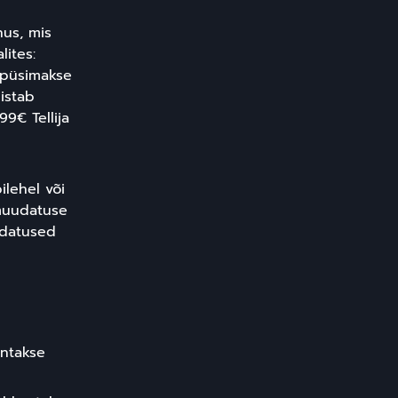
nus, mis
lites:
n püsimakse
histab
99€ Tellija
ilehel või
 muudatuse
uudatused
antakse