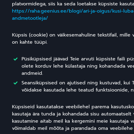
platvormidega, siis ka seda loetakse küpsiste kasutam
https://raha.geenius.ee/blogi/ari-ja-oigus/kusi-lu
andmetootleja/
Küpsis (cookie) on väikesemahuline tekstifail, mille 
on kahte tüüpi.
Püsiküpsised jäävad Teie arvuti küpsiste faili pü
olete korduv lehe külastaja ning kohandada veebi
andmeid.
Seansiküpsised on ajutised ning kustuvad, kui T
võidakse kasutada lehe teatud funktsioonide, n
Küpsiseid kasutatakse veebilehel parema kasutusk
kasutaja ära tunda ja kohandada sisu automaatselt v
kasutamine aitab meil ka kergemini meie kasutaja va
võimaldab meil mõõta ja parandada oma veebilehe 