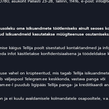
0, asukoht Pallasti 23-28, Tallinn, 11416, e-post: info@
nõusoleku oma isikuandmete töötlemiseks ainult seoses k
ud isikuandmeid kasutatakse müügiteenuse osutamiseks
mise käigus Tellija poolt sisestatud kontaktandmed ja inf
eda infot käsitletakse konfidentsiaalsena ja töödeldakse 
se vahel on krüpteeritud, mis tagab Tellija isikuandmete
b väljaspool Telegram.ee keskkonda, vastava panga või
m.ee-l puudub ligipääs Tellija panga- ja krediitkaardi a
n ja ei kuulu avaldamisele kolmandatele osapooltele, v.a.