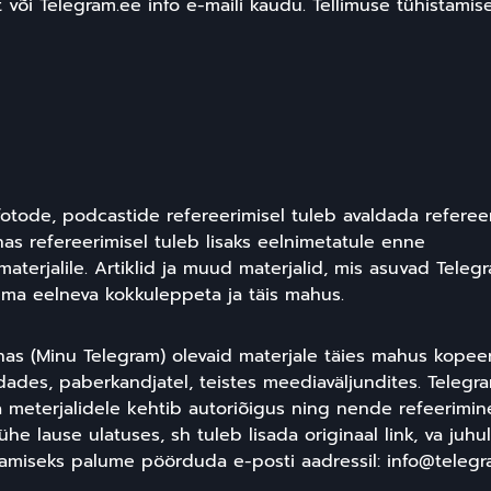
t või Telegram.ee info e-maili kaudu. Tellimuse tühistamis
, fotode, podcastide refereerimisel tuleb avaldada referee
nas refereerimisel tuleb lisaks eelnimetatule enne
 materjalile. Artiklid ja muud materjalid, mis asuvad Teleg
ilma eelneva kokkuleppeta ja täis mahus.
nas (Minu Telegram) olevaid materjale täies mahus kopee
dades, paberkandjatel, teistes meediaväljundites. Telegr
 ja meterjalidele kehtib autoriõigus ning nende refeerimin
e lause ulatuses, sh tuleb lisada originaal link, va juhul
u saamiseks palume pöörduda e-posti aadressil: info@telegr