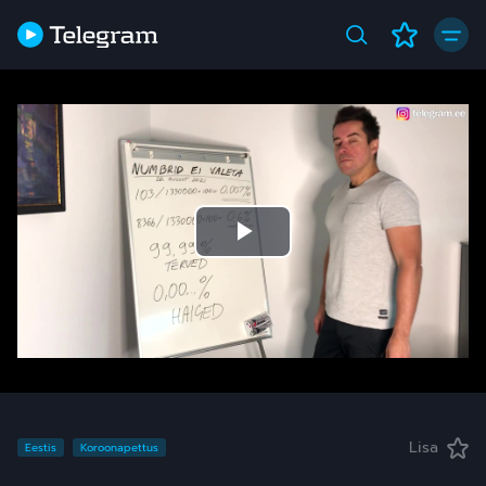
Play
Video
Lisa
Eestis
Koroonapettus