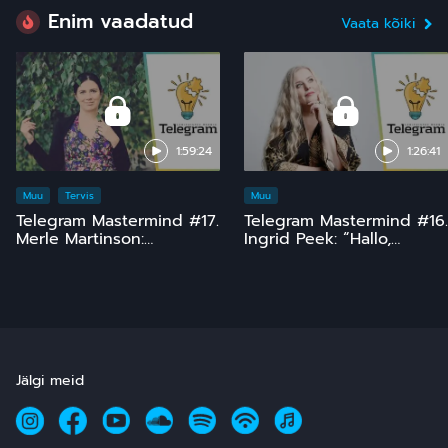
Enim vaadatud
Vaata kõiki
1:59:24
1:26:41
Muu
Tervis
Muu
Telegram Mastermind #17.
Telegram Mastermind #16.
Merle Martinson:
Ingrid Peek: “Hallo,
Homöopaatia – ohutu ja
Kosmos!” 15 ja comeback
tõhus, kuid pinnuks
;)
silmas
Jälgi meid