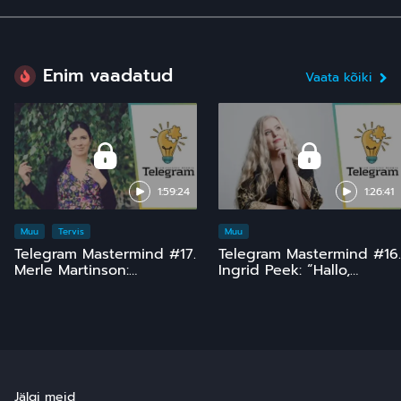
Enim vaadatud
Vaata kõiki
1:59:24
1:26:41
Muu
Tervis
Muu
Telegram Mastermind #17.
Telegram Mastermind #16.
Merle Martinson:
Ingrid Peek: “Hallo,
Homöopaatia – ohutu ja
Kosmos!” 15 ja comeback
tõhus, kuid pinnuks
;)
silmas
Jälgi meid