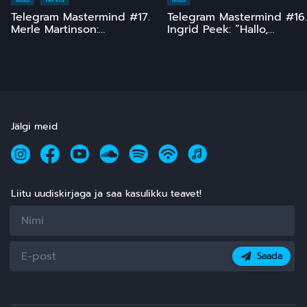
Telegram Mastermind #17.
Telegram Mastermind #16.
Merle Martinson:
Ingrid Peek: “Hallo,
Homöopaatia – ohutu ja
Kosmos!” 15 ja comeback
tõhus, kuid pinnuks
;)
silmas
Jälgi meid
Liitu uudiskirjaga ja saa kasulikku teavet!
Saada