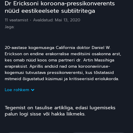
Dr Ericksoni koroona-pressikonverents
nüüd eestikeelsete subtiitritega
11 vaatamist
Avaldatud:
Mai 13, 2020
Jaga:
20-aastase kogemusega California doktor Daniel W.
Erickson on endine erakorralise meditsiini osakonna arst,
kes omab nüüd koos oma partneri dr. Artin Massihiga
erapraksist. Aprillis andsid nad oma koroonaviiruse-
kogemusi tutvustava pressikonverentsi, kus tõstatasid
mitmeid õigustatud küsimusi ja kritiseerisid eriolukorda.
Loe rohkem
Tegemist on tasulise artikliga, edasi lugemiseks
palun logi sisse või hakka liikmeks.