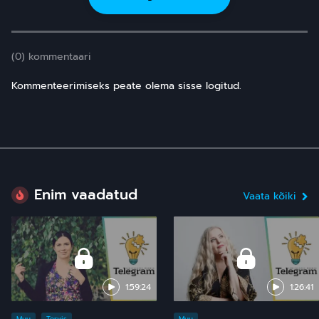
(0) kommentaari
Kommenteerimiseks peate olema sisse logitud.
Enim vaadatud
Vaata kõiki
1:59:24
1:26:41
Muu
Tervis
Muu