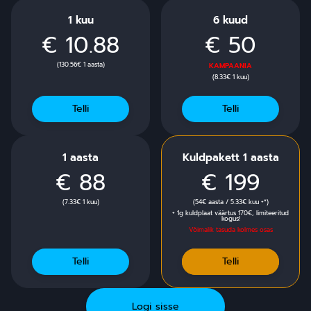
1 kuu
6 kuud
€ 10.88
€ 50
(130.56€ 1 aasta)
KAMPAANIA
(8.33€ 1 kuu)
Telli
Telli
1 aasta
Kuldpakett 1 aasta
€ 88
€ 199
(7.33€ 1 kuu)
(54€ aasta / 5.33€ kuu +*)
+ 1g kuldplaat väärtus 170€, limiteeritud
kogus!
Võimalik tasuda kolmes osas
Telli
Telli
Logi sisse