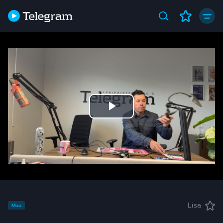
Play
Video
Lisa
Muu