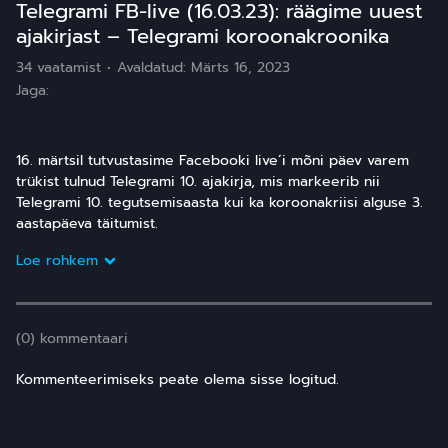
Telegrami FB-live (16.03.23): räägime uuest
ajakirjast – Telegrami koroonakroonika
34 vaatamist
Avaldatud:
Märts 16, 2023
Jaga:
16. märtsil tutvustasime Facebooki live´i mõni päev varem
trükist tulnud Telegrami 10. ajakirja, mis markeerib nii
Telegrami 10. tegutsemisaasta kui ka koroonakriisi alguse 3.
aastapäeva täitumist.
Loe rohkem
(0) kommentaari
Kommenteerimiseks peate olema sisse logitud.