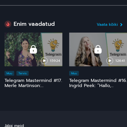
Enim vaadatud
Vaata kõiki
1:59:24
1:26:41
Muu
Tervis
Muu
Telegram Mastermind #17.
Telegram Mastermind #16.
Merle Martinson:
Ingrid Peek: “Hallo,
Homöopaatia – ohutu ja
Kosmos!” 15 ja comeback
tõhus, kuid pinnuks
;)
silmas
Jälgi meid