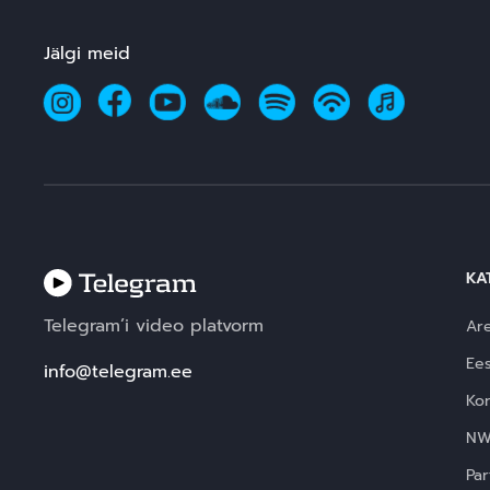
Jälgi meid
KA
Telegram’i video platvorm
Ar
Ees
info@telegram.ee
Ko
N
Par