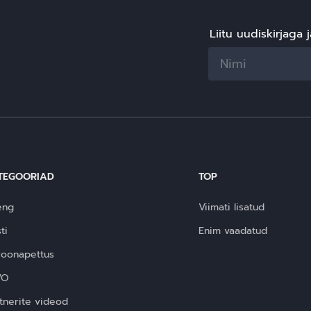
tegeleb nüüd uue erakonn
Plaan B – sünniga.
Liitu uudiskirjaga 
TEGOORIAD
TOP
eng
Viimati lisatud
ti
Enim vaadatud
roonapettus
WO
tnerite videod