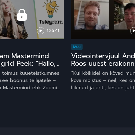
1:26:41
Muu
ram Mastermind
Videointervjuu! An
ngrid Peek: “Hallo,
Roos uuest erakonn
s!” 15 ja comeback
Plaan B sündis, ses
il toimus kuueteistkümnes
“Kui kõikidel on kõvad mu
plaan A on **** ku
.ee boonus tellijatele –
kõva mõistus – neil, kes o
m Mastermind ehk Zoomi
liikmed ja eriti, kes on juh
e/vestlus toimetuse ja
liikmed, siis on muutus poli
isega. Seekord vastas
võimalik,” usub aastatel 2
tele legendaarne
Keskerakonna Tartu piirko
akirjanik ja podcaster
juhina tegutsenud Andro 
eek.
kellel sai suure partei
stagneerunud poliitikast kül