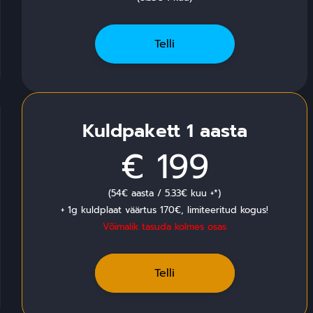
Telli
Kuldpakett 1 aasta
€ 199
(54€ aasta / 5.33€ kuu +*)
+ 1g kuldplaat väärtus 170€, limiteeritud kogus!
Võimalik tasuda kolmes osas
Telli