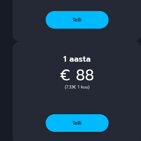
Telli
1 aasta
€ 88
(7.33€ 1 kuu)
Telli