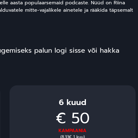
elle aasta populaarsemaid podcaste. Nüüd on Riina
alduvatele mitte-vajalikele ainetele ja rääkida täpsemalt
lugemiseks palun logi sisse või hakka
6 kuud
€ 50
KAMPAANIA
(8.33€ 1 kuu)