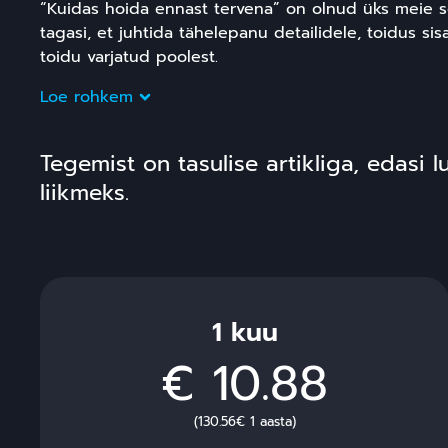
“Kuidas hoida ennast tervena” on olnud üks meie s
tagasi, et juhtida tähelepanu detailidele, toidus sis
toidu varjatud poolest.
Loe rohkem
Tegemist on tasulise artikliga, edasi 
liikmeks.
1 kuu
€ 10.88
(130.56€ 1 aasta)