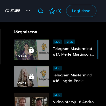
(0)
Logi sisse
YOUTUBE
Järgmisena
Muu
Tervis
Telegram Mastermind
#17. Merle Martinson:
1:59:24
Homöopaatia – ohutu
ja tõhus, kuid pinnuks
Muu
silmas
Telegram Mastermind
#16. Ingrid Peek:
1:26:41
“Hallo, Kosmos!” 15 ja
comeback ;)
Muu
Videointervjuu! Andro