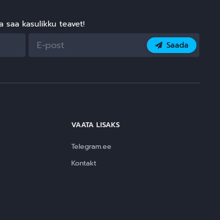
a –
ja saa kasulikku teavet!
Saada
VAATA LISAKS
Telegram.ee
Kontakt