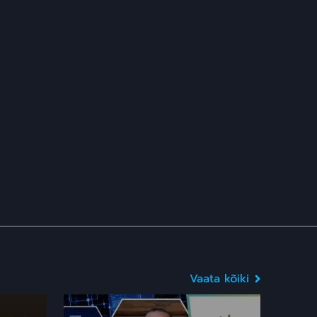
vestluspaneel:
59:45
Sõnavabaduse surm
või taassünd?
Dokfilmid
Vaata peavoolu
šokeerivat
26:32
dokumentaalfilmi
“Infraheli –
Maailmas
kuuldamatu müra”
Investeerimispankur
Catherine Austin Fitts
6:00
kritiseerib mRNA-
tehnoloogiat: “See on
Muu
mürk”
Vaata lõbusaid
Telegrami sünnipäeva
1:46
videotervitusi!
Vaata kõiki
Areng
Osale Telegrami