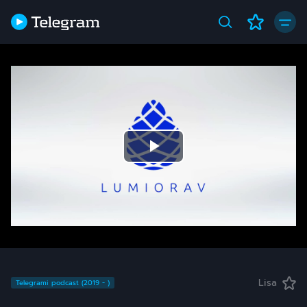
Play
Video
Lisa
Telegrami podcast (2019 - )