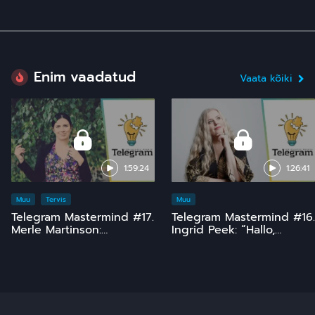
Enim vaadatud
Vaata kõiki
1:59:24
1:26:41
Muu
Tervis
Muu
Telegram Mastermind #17.
Telegram Mastermind #16.
Merle Martinson:
Ingrid Peek: “Hallo,
Homöopaatia – ohutu ja
Kosmos!” 15 ja comeback
tõhus, kuid pinnuks
;)
silmas