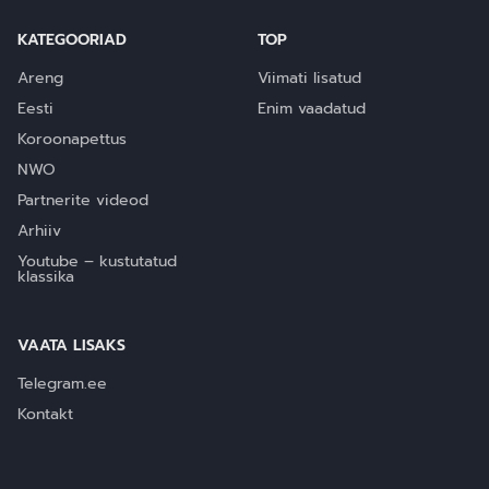
KATEGOORIAD
TOP
Areng
Viimati lisatud
Eesti
Enim vaadatud
Koroonapettus
NWO
Partnerite videod
Arhiiv
Youtube – kustutatud
klassika
VAATA LISAKS
Telegram.ee
Kontakt