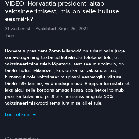
VIDEO! Horvaatia president: aitab
vaktsineerimisest, mis on selle hulluse
eesmärk?
31 vaatamist
Avaldatud:
Sept. 26, 2021
Jaga:
Horvaatia president Zoran Milanović on tulnud välja julge
sõnavõtuga ning teatanud kohalikele telekanalitele, et
vaktsineerimine tuleb lõpetada, sest see mis toimub, on
täielik hullus. Milanovići, kes on ka ise vaktsineeritud,
hinnangul pole vaktsineerimisplaani eesmärgiks viiruse
täielik hävitamine, vaid midagi muud. Riigipea tunnistab, et
läks algul selle koroonajamaga kaasa, aga hetkel toimub
paanika külvamine ja täielik nonsenss ning üle 50%
vaktsineerimiskvooti tema juhtimise all ei tule.
Loe rohkem
(0) kommentaari