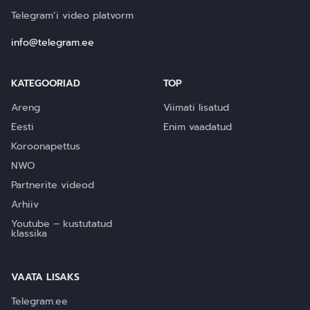
Telegram’i video platvorm
info@telegram.ee
KATEGOORIAD
TOP
Areng
Viimati lisatud
Eesti
Enim vaadatud
Koroonapettus
NWO
Partnerite videod
Arhiiv
Youtube – kustutatud
klassika
VAATA LISAKS
Telegram.ee