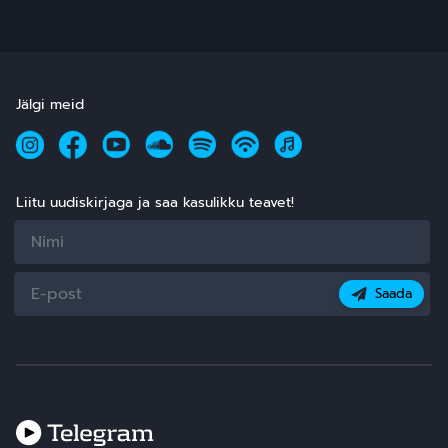
silmas
Jälgi meid
Liitu uudiskirjaga ja saa kasulikku teavet!
Saada